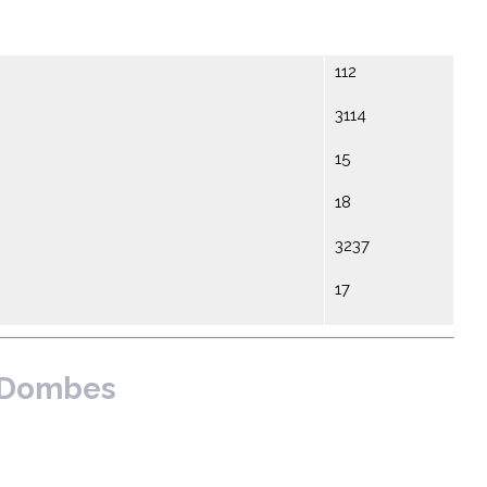
112
3114
15
18
3237
17
s Dombes