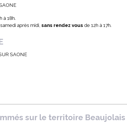
R SAONE
h à 18h.
 samedi après midi,
sans rendez vous
de 12h à 17h.
E
E SUR SAONE
ammés sur le territoire Beaujola