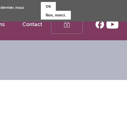
Ok
 dernier, nous
Non, merci.
ns
Contact
Espace
membre