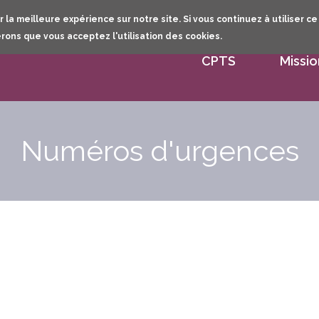
Dernières mises à jour :
06/08/2026
Aller
 la meilleure expérience sur notre site. Si vous continuez à utiliser ce
au
rons que vous acceptez l'utilisation des cookies.
contenu
CPTS
Missio
principal
Numéros d'urgences