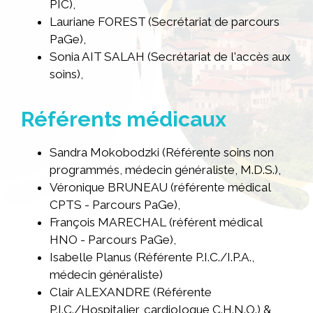
PIC),
Lauriane FOREST (Secrétariat de parcours
PaGe),
Sonia AIT SALAH (Secrétariat de l'accès aux
soins),
Référents médicaux
Sandra Mokobodzki (Référente soins non
programmés, médecin généraliste, M.D.S.),
Véronique BRUNEAU (référente médical
CPTS - Parcours PaGe),
François MARECHAL (référent médical
HNO - Parcours PaGe),
Isabelle Planus (Référente P.I.C./I.P.A.,
médecin généraliste)
Clair ALEXANDRE (Référente
P.I.C./Hospitalier, cardiologue C.H.N.O.) &