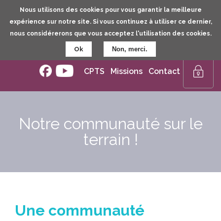
Dernières mises à jour :
06/08/2026
Aller
Nous utilisons des cookies pour vous garantir la meilleure
au
expérience sur notre site. Si vous continuez à utiliser ce dernier,
contenu
nous considérerons que vous acceptez l'utilisation des cookies.
principal
Ok
Non, merci.
CPTS
Missions
Contact
Espace
membre
Notre communauté sur le
terrain !
Une communauté